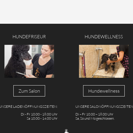
HUNDEFRISEUR
HUNDEWELLNESS
Zum Salon
Hundewellness
UNSERE LADENÖFFNUNGSZEITEN:
UNSERE SALONÖFFNUNGSZEITEN
Di - Fr 10.00 - 18.00 Uhr
Di – Fr 10.00 – 18.00 Uhr
Sa 10.00 - 14.00 Uhr
Sa, So und Mo geschlossen.