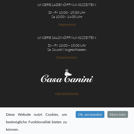
UNSERE LADENÖFFNUNGSZEITEN:
Di - Fr 10.00 - 18.00 Uhr
Sa 10.00 - 14.00 Uhr
Impressum
UNSERE SALONÖFFNUNGSZEITEN:
Di – Fr 10.00 – 18.00 Uhr
Sa, So und Mo geschlossen.
Datenschutz
030 80909040
Diese Website nutzt Cookies, um
Ok, verstanden
More Info
bestmögliche Funktionalität bieten zu
können.