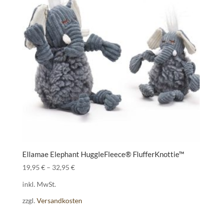
Ellamae Elephant HuggleFleece® FlufferKnottie™
19,95
€
–
32,95
€
inkl. MwSt.
zzgl.
Versandkosten