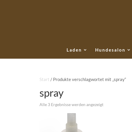
Laden
Hundesalon
Start
/ Produkte verschlagwortet mit „spray“
spray
Alle 3 Ergebnisse werden angezeigt