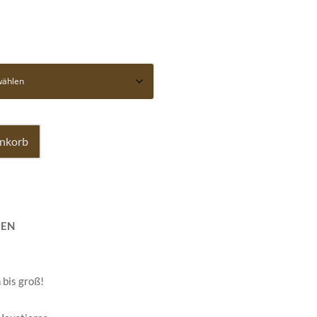
enkorb
ßEN
 bis groß!