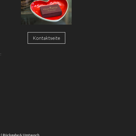
Kontaktseite
:
g
|
Rückgabe & Umtausch