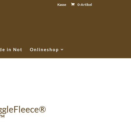
Kasse
0-Artikel
e in Not
Onlineshop
ggleFleece®
e™