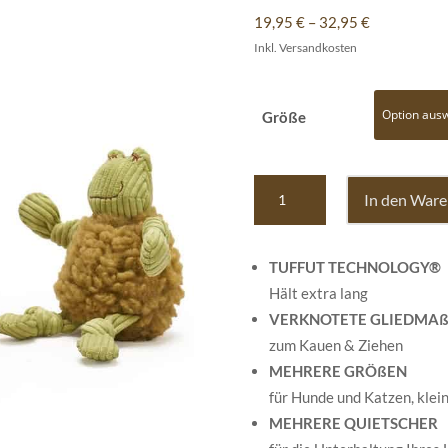
19,95
€
–
32,95
€
Inkl. Versandkosten
Größe
Fiona
In den War
Frog
HuggleFleece®
FlufferKnottie™
TUFFUT TECHNOLOGY®
Menge
Hält extra lang
VERKNOTETE GLIEDMA
zum Kauen & Ziehen
MEHRERE GRÖßEN
für Hunde und Katzen, klein
MEHRERE QUIETSCHER