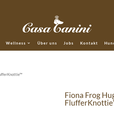
Wellness
Über uns
Jobs
Kontakt
Hund
ufferKnottie™
Fiona Frog Hu
FlufferKnotti