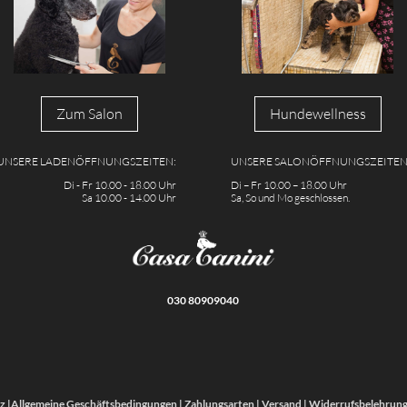
Zum Salon
Hundewellness
UNSERE LADENÖFFNUNGSZEITEN:
UNSERE SALONÖFFNUNGSZEITEN
Di - Fr 10.00 - 18.00 Uhr
Di – Fr 10.00 – 18.00 Uhr
Sa 10.00 - 14.00 Uhr
Sa, So und Mo geschlossen.
030 80909040
z
|
Allgemeine Geschäftsbedingungen
|
Zahlungsarten
|
Versand
|
Widerrufsbelehrun