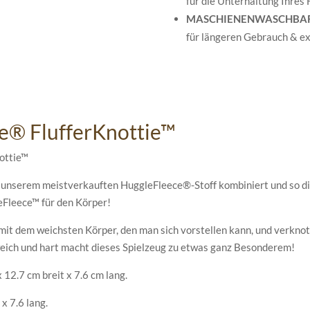
für die Unterhaltung Ihres
MASCHIENENWASCHBA
für längeren Gebrauch & ext
e® FlufferKnottie™
nottie™
 unserem meistverkauften HuggleFleece®-Stoff kombiniert und so die
eFleece™ für den Körper!
 mit dem weichsten Körper, den man sich vorstellen kann, und verkn
ich und hart macht dieses Spielzeug zu etwas ganz Besonderem!
 12.7 cm breit x 7.6 cm lang.
x 7.6 lang.