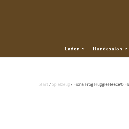
Laden
Hundesalon
Start
/
Spielzeug
/ Fiona Frog HuggleFleece® Fl