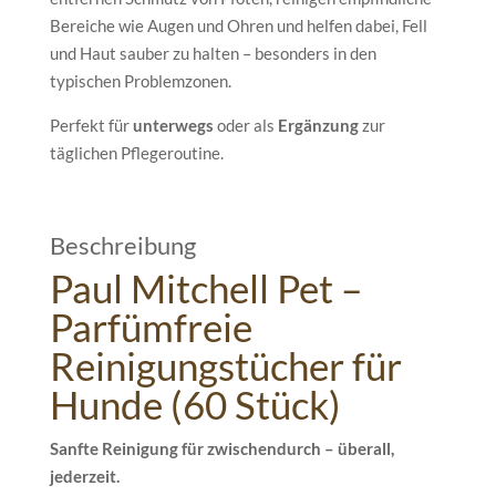
für
Bereiche wie Augen und Ohren und helfen dabei, Fell
Hunde
und Haut sauber zu halten – besonders in den
(60
typischen Problemzonen.
Stück)
Perfekt für
unterwegs
oder als
Ergänzung
zur
Menge
täglichen Pflegeroutine.
Beschreibung
Paul Mitchell Pet –
Parfümfreie
Reinigungstücher für
Hunde (60 Stück)
Sanfte Reinigung für zwischendurch – überall,
jederzeit.