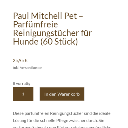
Paul Mitchell Pet –
Parfümfreie
Reinigungstücher für
Hunde (60 Stück)
25,95
€
Inkl. Versandkosten
8 vorrätig
Paul
In den Warenkorb
Mitchell
Pet
–
Diese parfümfreien Reinigungstücher sind die ideale
Parfümfreie
Lösung für die schnelle Pflege zwischendurch. Sie
Reinigungstücher
entfernen Schmutz von Pfoten, reinigen empfindliche