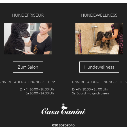
HUNDEFRISEUR
HUNDEWELLNESS
Zum Salon
Hundewellness
UNSERE LADENÖFFNUNGSZEITEN:
UNSERE SALONÖFFNUNGSZEITEN
Di - Fr 10.00 - 18.00 Uhr
Di – Fr 10.00 – 18.00 Uhr
Sa 10.00 - 14.00 Uhr
Sa, So und Mo geschlossen.
030 80909040