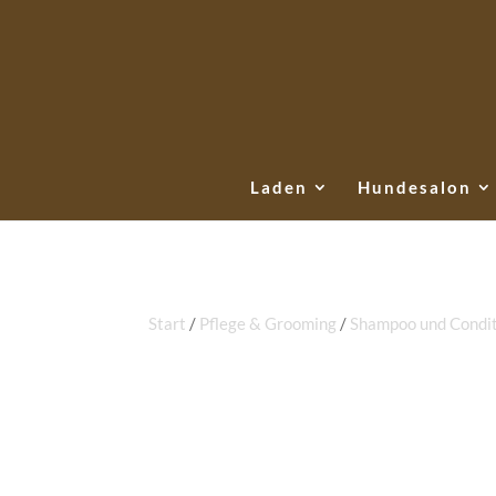
Laden
Hundesalon
Start
/
Pflege & Grooming
/
Shampoo und Condit