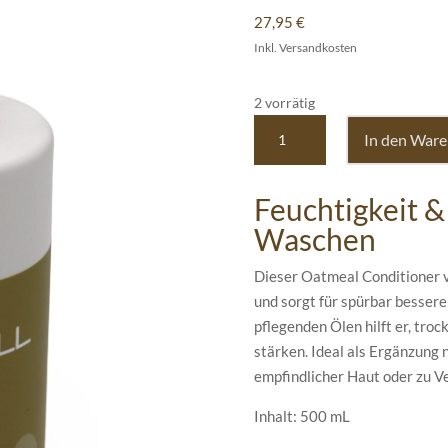
27,95
€
Inkl. Versandkosten
2 vorrätig
Paul
In den War
Mitchell
Pet
Feuchtigkeit &
Oatmeal
Conditioner
Waschen
Menge
Dieser Oatmeal Conditioner ve
und sorgt für spürbar besser
pflegenden Ölen hilft er, troc
stärken. Ideal als Ergänzung
empfindlicher Haut oder zu Ve
Inhalt: 500 mL