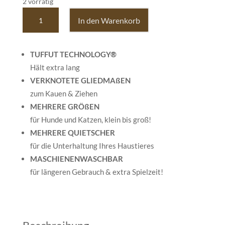
2 vorrätig
Roxie
In den Warenkorb
HuggleMutt
Knottie®
,
TUFFUT TECHNOLOGY®
Large
Hält extra lang
Menge
VERKNOTETE GLIEDMAßEN
zum Kauen & Ziehen
MEHRERE GRÖßEN
für Hunde und Katzen, klein bis groß!
MEHRERE QUIETSCHER
für die Unterhaltung Ihres Haustieres
MASCHIENENWASCHBAR
für längeren Gebrauch & extra Spielzeit!