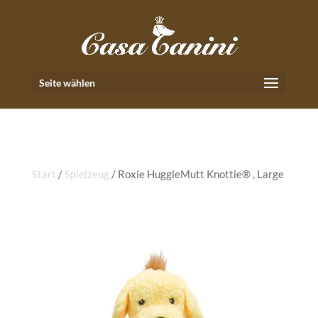
Seite wählen
Start
/
Spielzeug
/ Roxie HuggleMutt Knottie® , Large