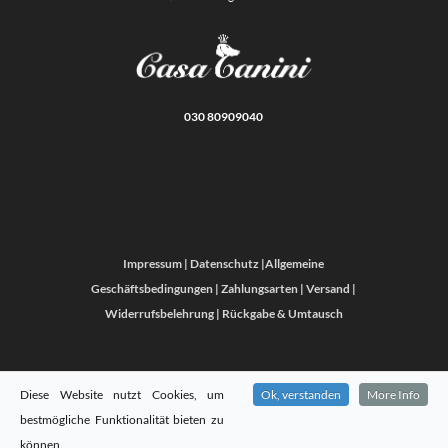
030 80909040
Impressum
|
Datenschutz
|
Allgemeine
Geschäftsbedingungen
|
Zahlungsarten
|
Versand
|
Widerrufsbelehrung
|
Rückgabe & Umtausch
Diese Website nutzt Cookies, um
Ok, verstanden
More Info
bestmögliche Funktionalität bieten zu
können.