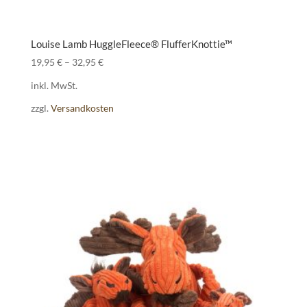
Louise Lamb HuggleFleece® FlufferKnottie™
19,95
€
–
32,95
€
inkl. MwSt.
zzgl.
Versandkosten