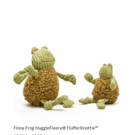
Fiona Frog HuggleFleece® FlufferKnottie™