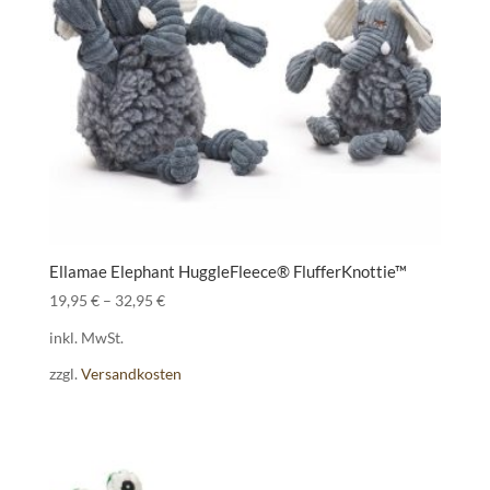
Ellamae Elephant HuggleFleece® FlufferKnottie™
19,95
€
–
32,95
€
inkl. MwSt.
zzgl.
Versandkosten